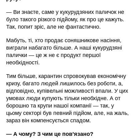
—
Ви знаєте, саме у кукурудзяних паличок не
було такого різкого підйому, як про це кажуть.
Так, попит зріс, але не фантастично.
Мабуть, ті, хто продає соняшникове насіння,
виграли набагато більше. А наші кукурудзяні
палички
—
це ж не є продукт першої
необхідності.
Тим більше, карантин спровокував економічну
кризу, багато людей лишилось без роботи, а,
відповідно, купівельні можливості впали. У цих
умовах люди купують тільки необхідне. А от
борошно та крупи нашої компанії
—
так, у
цьому секторі був певний підйом, але, на жаль,
зараз він компенсується спадом.
—
А чому? З чим це пов’язано?