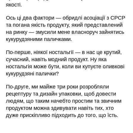
якості.
Ось ці два фактори
—
обридлі асоціації з СРСР
та погана якість продукту, який представлений
на ринку
—
змусили мене власноруч зайнятись
кукурудзяними паличками.
По-перше, ніякої ностальгії
—
в нас це крутий,
сучасний, навіть модний продукт. Ну яка
ностальгія може бути, коли ви купуєте оливкові
кукурудзяні палички?
По-друге, ми майже три роки розробляли
рецептуру та дизайн упаковки, щоб довести
людям, що таким начебто простим та звичним
продуктом можна здивувати навіть тих, хто
дуже прискіпливо підходить до того, що їсть.