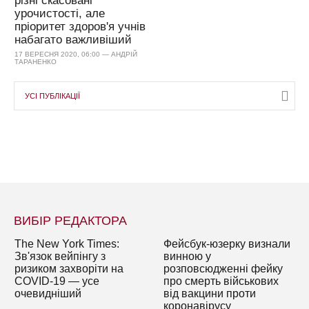
різні скасовані
урочистості, але
пріоритет здоров'я учнів
набагато важливіший
17 ВЕРЕСНЯ 2020, 06:00 — АНДРІЙ
ТАРАНЕНКО
УСІ ПУБЛІКАЦІЇ
ВИБІР РЕДАКТОРА
The New York Times:
Фейсбук-юзерку визнали
Зв'язок вейпінгу з
винною у
ризиком захворіти на
розповсюдженні фейку
COVID-19 — усе
про смерть військових
очевидніший
від вакцини проти
коронавірусу