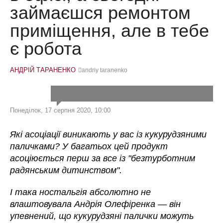
займаєшся ремонтом
приміщення, але в тебе
є робота
АНДРІЙ ТАРАНЕНКО
andriy taranenko
Понеділок, 17 серпня 2020, 10:00
Які асоціації виникають у вас із кукурудзяними
паличками? У багатьох цей продукт
асоціюється перш за все із "безтурботним
радянським дитинством".
І така ностальгія абсолютно не
влаштовувала Андрія Олефіренка
—
він
упевнений, що кукурудзяні палички можуть