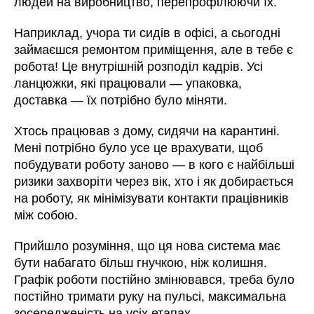
людей на виробництво, перепрофілюючи їх.
Наприклад,
учора ти сидів в офісі, а сьогодні
займаєшся ремонтом приміщення, але в тебе є
робота
! Це внутрішній розподіл кадрів. Усі
ланцюжки, які працювали
—
упаковка,
доставка
—
їх потрібно було міняти.
Хтось працював з дому, сидячи на карантині.
Мені потрібно було усе це врахувати, щоб
побудувати роботу заново
—
в кого є найбільші
ризики захворіти через вік, хто і як добирається
на роботу, як мінімізувати контакти працівників
між собою.
Прийшло розуміння, що ця нова система має
бути набагато більш гнучкою, ніж колишня.
Графік роботи постійно змінювався, треба було
постійно тримати руку на пульсі, максимальна
зосередженість на усіх етапах.