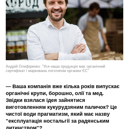
Андрій Олефіренко: "
Уся наша продукція має органічний
сертифікат і маркована логотипом органіки ЄС"
—
Ваша компанія вже кілька років випускає
органічні крупи, борошно, олії та мед.
Звідки взялася ідея зайнятися
виготовленням кукурудзяним паличок? Це
чистої води прагматизм, який має назву
"експлуатація ностальгії за радянським
дитинством"?