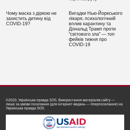
Чому маска з діркою не
Вигадки Нью-Йоркського
захистить дитину від
лікаря, психологічний
COVID-19?
вплив карантину та
Дональд Трамп проти
“світового зла” — топ
фейків тижня про
COVID-19
©2020, Українська правда SOS. Використання матеріалів сайту —
лише за умови посилання (для інтернет-видань — гіперпосилання) на
Українська правда SOS.