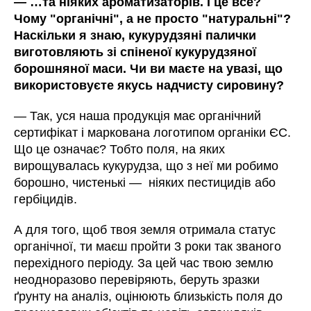
—
…та ніяких ароматизаторів. І це все?
Чому "органічні", а не просто "натуральні"?
Наскільки я знаю, кукурудзяні палички
виготовляють зі спіненої кукурудзяної
борошняної маси. Чи ви маєте на увазі, що
використовуєте якусь надчисту сировину?
—
Так, уся наша продукція має органічний
сертифікат і маркована логотипом органіки ЄС.
Що це означає? Тобто поля, на яких
вирощувалась кукурудза, що з неї ми робимо
борошно, чистенькі
—
ніяких пестицидів або
гербіцидів.
А для того, щоб твоя земля отримала статус
органічної, ти маєш пройти 3 роки так званого
перехідного періоду. За цей час твою землю
неодноразово перевіряють, беруть зразки
ґрунту на аналіз, оцінюють близькість поля до