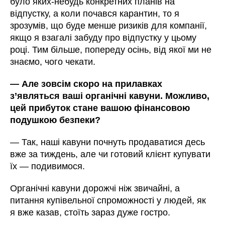
було яких-небудь конкретних планів на
відпустку, а коли почався карантин, то я
зрозумів, що буде менше ризиків для компанії,
якщо я взагалі забуду про відпустку у цьому
році. Тим більше, попереду осінь, від якої ми не
знаємо, чого чекати.
—
Але зовсім скоро на прилавках
з’являться ваші органічні кавуни. Можливо,
цей прибуток стане вашою фінансовою
подушкою безпеки?
—
Так, наші кавуни почнуть продаватися десь
вже за тиждень, але чи готовий клієнт купувати
їх
—
подивимося.
Органічні кавуни дорожчі ніж звичайні, а
питання купівельної спроможності у людей, як
я вже казав, стоїть зараз дуже гостро.