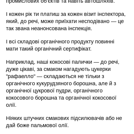
промислових об’єктів та навіть автошляхів.
І кожен рік ти платиш за кожен візит інспектора,
який, до речі, може приїхати несподівано
—
це
так звана неанонсована інспекція.
І всі складові органічного продукту повинні
мати такий органічний сертифікат.
Наприклад, наші кокосові палички
—
до речі,
дуже цікаві, за смаком нагадують цукерки
"рафаелло"
—
складаються не тільки з
органічного кукурудзяного борошна, але й з
органічної цукрової пудри, органічного
кокосового борошна та органічної кокосової
олії.
Ніяких штучних смакових підсилювачів або не
дай боже пальмової олії.