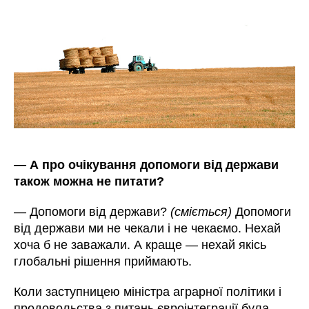
—
А про очікування допомоги від держави
також можна не питати?
—
Допомоги від держави?
(сміється)
Допомоги
від держави ми не чекали і не чекаємо. Нехай
хоча б не заважали. А краще
—
нехай якісь
глобальні рішення приймають.
Коли
заступницею міністра аграрної політики і
продовольства з питань євроінтеграції була