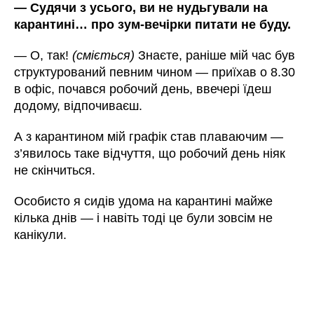
—
Судячи з усього, ви не нудьгували на
карантині… про зум-вечірки питати не буду.
—
О, так!
(сміється)
Знаєте, раніше мій час був
структурований певним чином
—
приїхав о 8.30
в офіс, почався робочий день, ввечері їдеш
додому, відпочиваєш.
А з карантином мій графік став плаваючим
—
з’явилось таке відчуття, що робочий день ніяк
не скінчиться.
Особисто я сидів удома на карантині майже
кілька днів
—
і навіть тоді це були зовсім не
канікули.