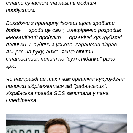
стати сучасним та навіть модним
продуктом.
Виходячи з принципу "хочеш щось зробити
добре
—
зроби це сам", Олефіренко розробив
інноваційний продукт
—
органічні кукурудзяні
палички. І, судячи з усього, карантин зіграв
Андрію на руку, адже, якщо вірити
статистиці, попит на "сухі сніданки" різко
зріс.
Чи насправді це так і чим органічні кукурудзяні
палички відрізняються від "радянських",
Українська правда SOS запитала у пана
Олефіренка.