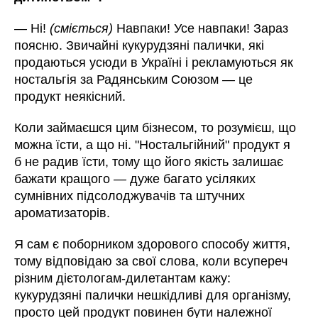
—
Ні!
(сміється)
Навпаки! Усе навпаки! Зараз
поясню. Звичайні кукурудзяні палички, які
продаються усюди в Україні і рекламуються як
ностальгія за Радянським Союзом
—
це
продукт неякісний.
Коли займаєшся цим бізнесом, то розумієш, що
можна їсти, а що ні. "Ностальгійний" продукт я
б не радив їсти, тому що його якість залишає
бажати кращого
—
дуже багато усіляких
сумнівних підсолоджувачів та штучних
ароматизаторів.
Я сам є поборником здорового способу життя,
тому відповідаю за свої слова, коли всупереч
різним дієтологам-дилетантам кажу:
кукурудзяні палички нешкідливі для організму,
просто цей продукт повинен бути належної