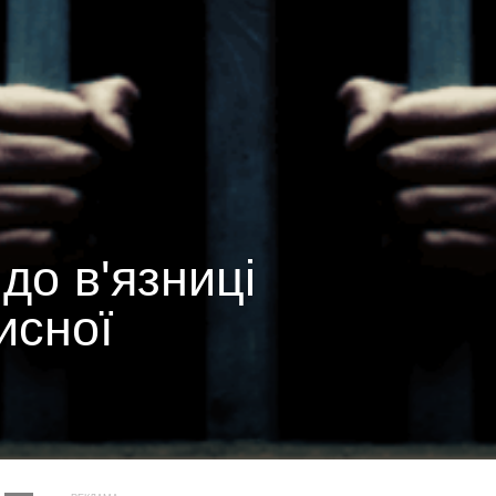
до в'язниці
исної