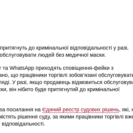
ритягнуть до кримінальної відповідальності у разі,
обслуговувати людей без медичної маски.
r та WhatsApp приходять сповіщення-фейки з
ано, що працівники торгівлі зобов’язані обслуговуват
гляді. У разі, якщо продавець відмовиться обслуговув
и, він нібито буде притягнутий до кримінальної
два посилання на
Єдиний реєстр судових рішень
, які,
істять рішення суду, за якими працівники торгівлі вж
о відповідальності.