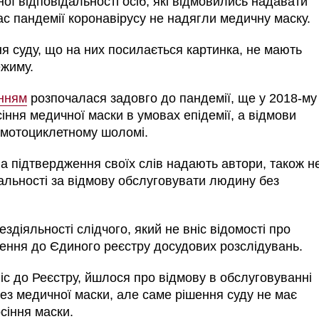
ої відповідальності осіб, які відмовились надавати
ас пандемії коронавірусу не надягли медичну маску.
я суду, що на них посилається картинка, не мають
режиму.
нням
розпочалася задовго до пандемії, ще у 2018-му
сіння медичної маски в умовах епідемії, а відмови
 мотоциклетному шоломі.
на підтвердження своїх слів надають автори, також н
дальності за відмову обслуговувати людину без
здіяльності слідчого, який не вніс відомості про
ення до Єдиного реєстру досудових розслідувань.
ніс до Реєстру, йшлося про
відмову в обслуговуванні
без медичної маски, але саме рішення суду не має
сіння маски.