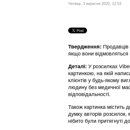
Четвер, 3 вересня 2020, 12:53
Твердження:
Продавців п
якщо вони відмовляться 
Деталі:
У розсилках Vibe
картинкою, на якій напис
клієнтів у будь-якому ви
людину без медичної маск
відповідальності.
Також картинка містить 
думку авторів розсилок, м
нібито були притягнуті д