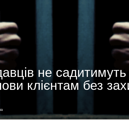
авців не садитимуть 
мови клієнтам без зах
ва