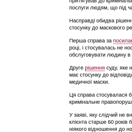
притягував до кримінальн
послуги людям, що під ч
Насправді обидва рішенн
стосунку до маскового 
Перша справа за
посила
році, і стосувалась не но
обслуговувати людину в
Друге
рішення
суду, яке 
має стосунку до відпові
медичної маски.
Ця справа стосувалася бе
кримінальне правопоруш
У заяві, яку слідчий не в
клієнта старше 60 років 
ніякого відношення до но