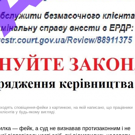
иходять сповіщення-фейки з картинкою, на якій написано, що працівники
 клієнтів у будь-якому вигляді.
силка
—
фейк, а суд не визнавав протизаконним і не