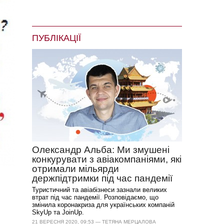
ПУБЛІКАЦІЇ
Олександр Альба: Ми змушені
конкурувати з авіакомпаніями, які
отримали мільярди
держпідтримки під час пандемії
Туристичний та авіабізнеси зазнали великих
втрат під час пандемії. Розповідаємо, що
змінила коронакриза для українських компаній
SkyUp та JoinUp.
21 ВЕРЕСНЯ 2020, 09:53 — ТЕТЯНА МЕРЦАЛОВА