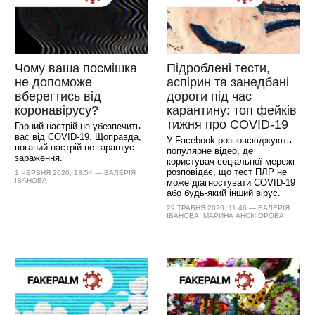
Чому ваша посмішка
Підроблені тести,
не допоможе
аспірин та занедбані
вберегтись від
дороги під час
коронавірусу?
карантину: топ фейків
тижня про COVID-19
Гарний настрій не убезпечить
вас від СOVID-19. Щоправда,
У Facebook розповсюджують
поганий настрій не гарантує
популярне відео, де
зараження.
користувач соціальної мережі
розповідає, що тест ПЛР не
1 ЧЕРВНЯ 2020, 13:54 — ВАЛЕРІЯ
ІВАНОВА
може діагностувати COVID-19
або будь-який інший вірус.
29 ТРАВНЯ 2020, 11:46 — ВАЛЕРІЯ
ІВАНОВА, МАРИНА АНСІФОРОВА