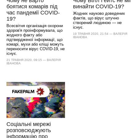
Чому не варто
Чому Білл Ґейтс не міг
боятися комарів під
винайти COVID-19?
час пандемії COVID-
Жодних науково доведених
19?
фактів, що вірус штучно
створений людиною — не
Всесвітня організація охорони
існує.
здоров'я проінформувала, що
19 ТРАВНЯ 2020, 21:54 — ВАЛЕРІЯ
жодного факту або
ІВАНОВА
підтвердженої інформації, що
комарі, мухи або кліщі можуть
переносити вірус COVID-19, не
існує.
21 ТРАВНЯ 2020, 09:15 — ВАЛЕРІЯ
ІВАНОВА
Соціальні мережі
розповсюджують
інформацію про