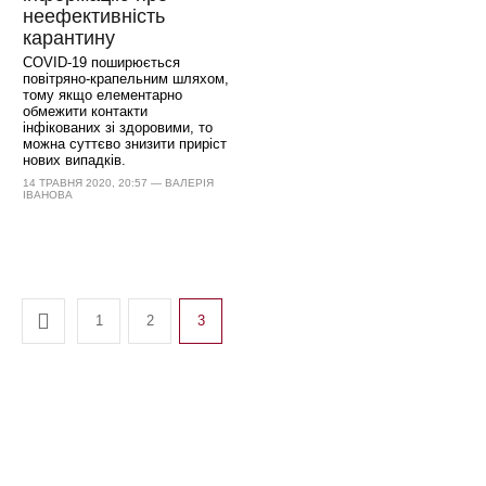
неефективність
карантину
COVID-19 поширюється
повітряно-крапельним шляхом,
тому якщо елементарно
обмежити контакти
інфікованих зі здоровими, то
можна суттєво знизити приріст
нових випадків.
14 ТРАВНЯ 2020, 20:57 — ВАЛЕРІЯ
ІВАНОВА
1
2
3