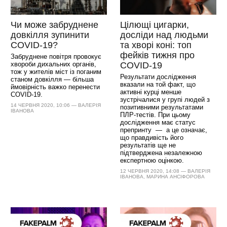
Чи може забруднене
Цілющі цигарки,
довкілля зупинити
досліди над людьми
COVID-19?
та хворі коні: топ
фейків тижня про
Забруднене повітря провокує
хвороби дихальних органів,
COVID-19
тож у жителів міст із поганим
Результати дослідження
станом довкілля — більша
вказали на той факт, що
ймовірність важко перенести
активні курці менше
COVID-19.
зустрічалися у групі людей з
14 ЧЕРВНЯ 2020, 10:06 — ВАЛЕРІЯ
позитивними результатами
ІВАНОВА
ПЛР-тестів. При цьому
дослідження має статус
препринту — а це означає,
що правдивість його
результатів ще не
підтверджена незалежною
експертною оцінкою.
12 ЧЕРВНЯ 2020, 14:08 — ВАЛЕРІЯ
ІВАНОВА, МАРИНА АНСІФОРОВА