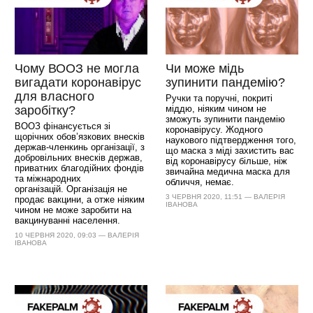
Чому ВООЗ не могла
Чи може мідь
вигадати коронавірус
зупинити пандемію?
для власного
Ручки та поручні, покриті
заробітку?
міддю, ніяким чином не
зможуть зупинити пандемію
ВООЗ фінансується зі
коронавірусу. Жодного
щорічних обов’язкових внесків
наукового підтвердження того,
держав-членкинь організації, з
що маска з міді захистить вас
добровільних внесків держав,
від коронавірусу більше, ніж
приватних благодійних фондів
звичайна медична маска для
та міжнародних
обличчя, немає.
організацій. Організація не
3 ЧЕРВНЯ 2020, 11:51 — ВАЛЕРІЯ
продає вакцини, а отже ніяким
ІВАНОВА
чином не може заробити на
вакцинуванні населення.
10 ЧЕРВНЯ 2020, 09:03 — ВАЛЕРІЯ
ІВАНОВА