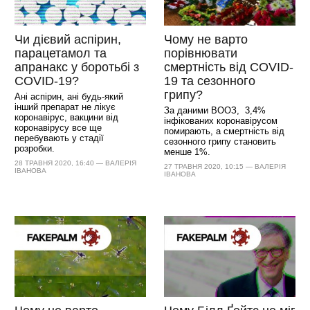
Чи дієвий аспірин,
Чому не варто
парацетамол та
порівнювати
апранакс у боротьбі з
смертність від COVID-
COVID-19?
19 та сезонного
грипу?
Ані аспірин, ані будь-який
інший препарат не лікує
За даними ВООЗ, 3,4%
коронавірус, вакцини від
інфікованих коронавірусом
коронавірусу все ще
помирають, а смертність від
перебувають у стадії
сезонного грипу становить
розробки.
менше 1%.
28 ТРАВНЯ 2020, 16:40 — ВАЛЕРІЯ
27 ТРАВНЯ 2020, 10:15 — ВАЛЕРІЯ
ІВАНОВА
ІВАНОВА