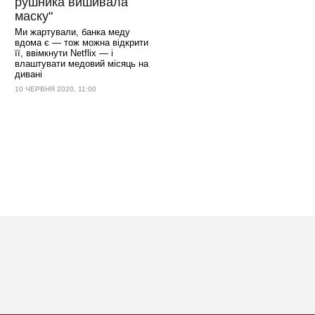
рушника вишивала
маску"
Ми жартували, банка меду
вдома є — тож можна відкрити
її, ввімкнути Netflix — і
влаштувати медовий місяць на
дивані
10 ЧЕРВНЯ 2020, 11:00