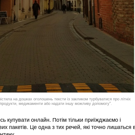
істила на дошках оголошень тексти із закликом турбуватися про літніх
 продукти, медикаменти або надати іншу можливу допомогу".
сь купувати онлайн. Потім тільки приїжджаємо і
их пакетів. Це одна з тих речей, які точно лишаться 
нтину.