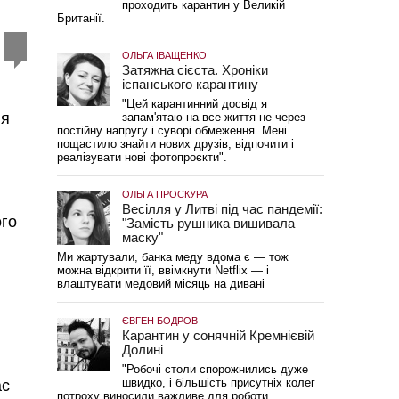
проходить карантин у Великій
Британії.
ОЛЬГА ІВАЩЕНКО
Затяжна сієста. Хроніки
іспанського карантину
"Цей карантинний досвід я
ня
запам'ятаю на все життя не через
постійну напругу і суворі обмеження. Мені
пощастило знайти нових друзів, відпочити і
реалізувати нові фотопроєкти".
ОЛЬГА ПРОСКУРА
Весілля у Литві під час пандемії:
ого
"Замість рушника вишивала
маску"
Ми жартували, банка меду вдома є — тож
можна відкрити її, ввімкнути Netflix — і
влаштувати медовий місяць на дивані
ЄВГЕН БОДРОВ
Карантин у сонячній Кремнієвій
Долині
"Робочі столи спорожнились дуже
швидко, і більшість присутніх колег
с
потроху виносили важливе для роботи