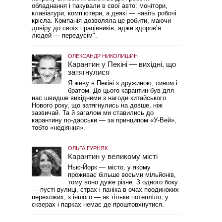
обладнання і пакували в свої авто: монітори,
клавіатури, комп’ютери, а деякі — навіть робочі
крісла. Компанія дозволяла це робити, маючи
довіру до своїх працівників, адже здоров’я
людей — передусім".
ОЛЕКСАНДР НИКОЛИШИН
Карантин у Пекіні — вихідні, що
затягнулися
Я живу в Пекіні з дружиною, сином і
братом. До цього карантин був для
нас швидше вихідними з нагоди китайського
Нового року, що затягнулись на довше, ніж
зазвичай. Та й загалом ми ставились до
карантину по-даоськи — за принципом «У-Вей»,
тобто «недіяння».
ОЛЬГА ГУРНЯК
Карантин у великому місті
Нью-Йорк — місто, у якому
проживає більше восьми мільйонів,
тому воно дуже різне. З одного боку
— пусті вулиці, страх і паніка в очах поодиноких
перехожих, з іншого — як тільки потепліло, у
скверах і парках немає де проштовхнутися.