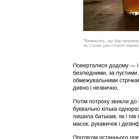
"Виявилось, що бар закриває
на столах уже стояли перевер
Поверталися додому — і 
безлюдними, за пустими
обмежувальними стрічками
дивно і незвично.
Потім потроху звикли до 
буквально кілька однораз
лишила батькам, як і пів
масок, рукавичок і дезін
Протягом останнього року