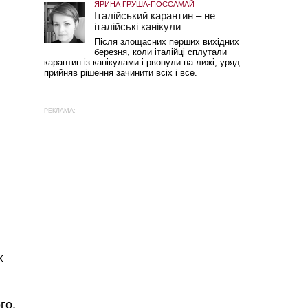
ЯРИНА ГРУША-ПОССАМАЙ
Італійський карантин – не
італійські канікули
Після злощасних перших вихідних
березня, коли італійці сплутали
карантин із канікулами і рвонули на лижі, уряд
прийняв рішення зачинити всіх і все.
РЕКЛАМА:
х
го,