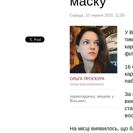
маску"
Середа, 10 червня 2020, 11:00
У В
тим
кар
філ
16 
кар
ОЛЬГА ПРОСКУРА
паб
olya kolesnikovienė
За 
перекладачка, мешкає у
вих
Вільнюсі
ста
вос
На місці виявилось, що 