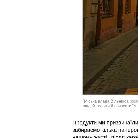
"Міська влада Вільнюса розм
людей: купити й принести їм
Продукти ми призвичаїли
забираємо кілька паперов
нашому житті і після кара