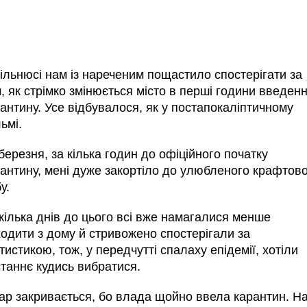
ільнюсі нам із нареченим пощастило спостерігати за
, як стрімко змінюється місто в перші години введен
антину. Усе відбувалося, як у постапокаліптичному
ьмі.
березня, за кілька годин до офіційного початку
антину, мені дуже закортіло до улюбленого крафтов
у.
кілька днів до цього всі вже намагалися менше
одити з дому й стривожено спостерігали за
тистикою, тож, у передчутті спалаху епідемії, хотіли
таннє кудись вибратися.
бар закривається, бо влада щойно ввела карантин.
На