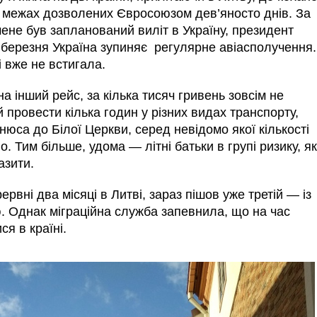
 у межах дозволених Євросоюзом дев’яносто днів. За
 мене був запланований виліт в Україну, президент
 березня Україна зупиняє регулярне авіасполучення.
і вже не встигала.
а інший рейс, за кілька тисяч гривень зовсім не
й провести кілька годин у різних видах транспорту,
ьнюса до Білої Церкви, серед невідомо якої кількості
 Тим більше, удома — літні батьки в групі ризику, я
азити.
ервні два місяці в Литві, зараз пішов уже третій — із
. Однак міграційна служба запевнила, що на час
я в країні.