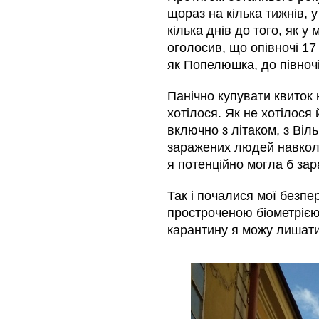
щораз на кілька тижнів,
кілька днів до того, як у
оголосив, що опівночі 17
як Попелюшка, до півноч
Панічно купувати квиток н
хотілося. Як не хотілося 
включно з літаком, з Віл
заражених людей навколо.
я потенційно могла б зар
Так і почалися мої безпер
простроченою біометрією
карантину я можу лишатис