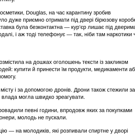
осметики, Douglas, на час карантину зробив
уло дуже приємно отримати під двері бірюзову коробк
тавка була безконтактна — кур’єр лишає під дверим
далі, і аж тоді телефонує — так, ніби там наркотики 
озмістила на дошках оголошень тексти із закликом
юдей: купити й принести їм продукти, медикаменти а
помогу.
 місту і за допомогою дронів. Дрони також стежили за
 влада могла швидко зреагувати.
ровадили певні години, впродовж яких за покупками
онери, молодь не пускали.
ію — на молодиків, які розпивали спиртне у дворі