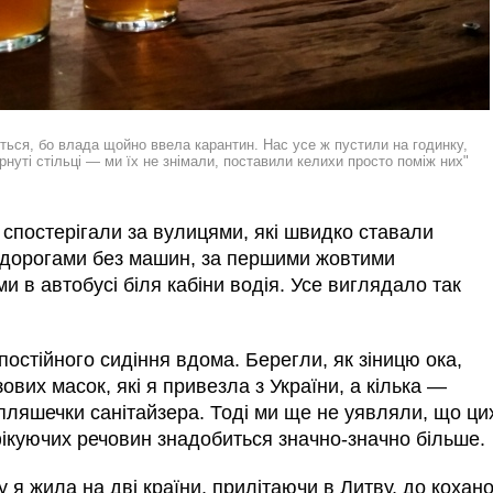
ться, бо влада щойно ввела карантин.
Нас усе ж пустили на годинку,
нуті стільці — ми їх не знімали, поставили келихи просто поміж них"
спостерігали за вулицями, які швидко ставали
 дорогами без машин, за першими жовтими
 в автобусі біля кабіни водія. Усе виглядало так
постійного сидіння вдома. Берегли, як зіницю ока,
ових масок, які я привезла з України, а кілька —
 пляшечки санітайзера. Тоді ми ще не уявляли, що ци
фікуючих речовин знадобиться значно-значно більше.
 я жила на дві країни, прилітаючи в Литву, до кохано