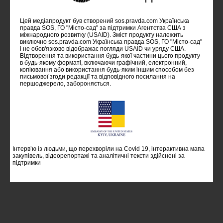
Цей медіапродукт був створений sos.pravda.com Українська
правда SOS, ГО "Місто-сад" за підтримки Агентства США з
міжнародного розвитку (USAID). Зміст продукту належить
виключно sos.pravda.com Українська правда SOS, ГО "Місто-сад"
i не обов'язково відображає погляди USAID чи уряду США.
Відтворення та використання будь-якої частини цього продукту
в будь-якому форматі, включаючи графічний, електронний,
копіювання або використання будь-яким іншим способом без
письмової згоди редакції та відповідного посилання на
першоджерело, забороняється.
Інтерв’ю із людьми, що перехворіли на Covid 19, інтерактивна мапа
закупівель, відеорепортажі та аналітичні тексти здійснені за
підтримки