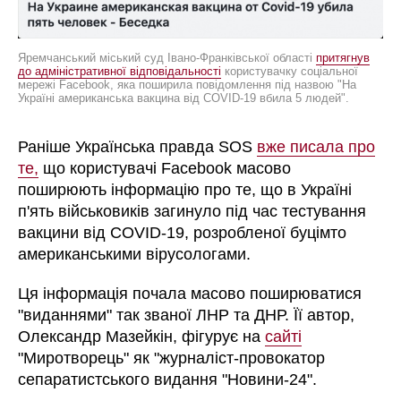
Яремчанський міський суд Івано-Франківської області
притягнув
до адміністративної відповідальності
користувачку соціальної
мережі Facebook, яка поширила повідомлення під назвою "На
Україні американська вакцина від COVID-19 вбила 5 людей".
Раніше Українська правда SOS
вже писала про
те,
що користувачі Facebook масово
поширюють інформацію про те, що в Україні
п'ять військовиків загинуло під час тестування
вакцини від COVID-19, розробленої буцімто
американськими вірусологами.
Ця інформація почала масово поширюватися
"виданнями" так званої ЛНР та ДНР. Її автор,
Олександр Мазейкін, фігурує на
сайті
"Миротворець" як "журналіст-провокатор
сепаратистського видання "Новини-24".