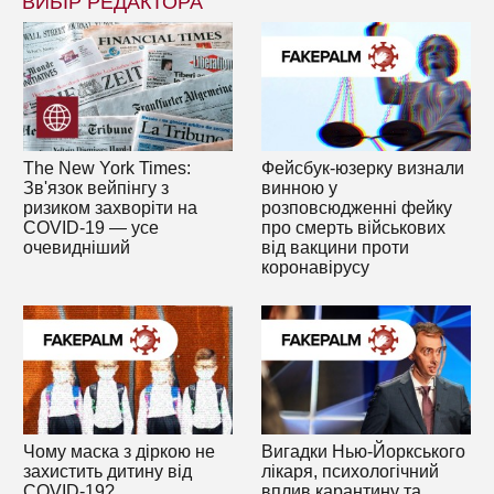
ВИБІР РЕДАКТОРА
The New York Times:
Фейсбук-юзерку визнали
Зв'язок вейпінгу з
винною у
ризиком захворіти на
розповсюдженні фейку
COVID-19 — усе
про смерть військових
очевидніший
від вакцини проти
коронавірусу
Чому маска з діркою не
Вигадки Нью-Йоркського
захистить дитину від
лікаря, психологічний
COVID-19?
вплив карантину та