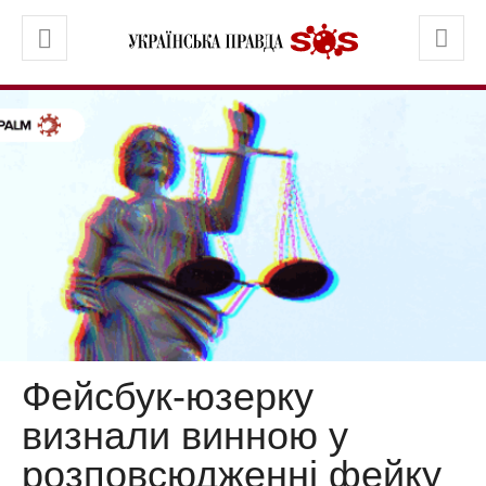
Фейсбук-юзерку
визнали винною у
розповсюдженні фейку