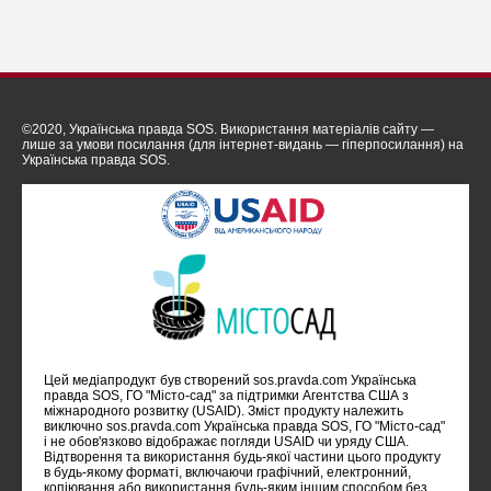
©2020, Українська правда SOS. Використання матеріалів сайту —
лише за умови посилання (для інтернет-видань — гіперпосилання) на
Українська правда SOS.
Цей медіапродукт був створений sos.pravda.com Українська
правда SOS, ГО "Місто-сад" за підтримки Агентства США з
міжнародного розвитку (USAID). Зміст продукту належить
виключно sos.pravda.com Українська правда SOS, ГО "Місто-сад"
i не обов'язково відображає погляди USAID чи уряду США.
Відтворення та використання будь-якої частини цього продукту
в будь-якому форматі, включаючи графічний, електронний,
копіювання або використання будь-яким іншим способом без