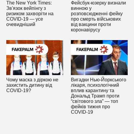
The New York Times:
Фейсбук-юзерку визнали
Зв'язок вейпінгу з
винною у
ризиком захворіти на
розповсюдженні фейку
COVID-19 — усе
про смерть військових
очевидніший
від вакцини проти
коронавірусу
Чому маска з діркою не
Вигадки Нью-Йоркського
захистить дитину від
лікаря, психологічний
COVID-19?
вплив карантину та
Дональд Трамп проти
“світового зла” — топ
фейків тижня про
COVID-19