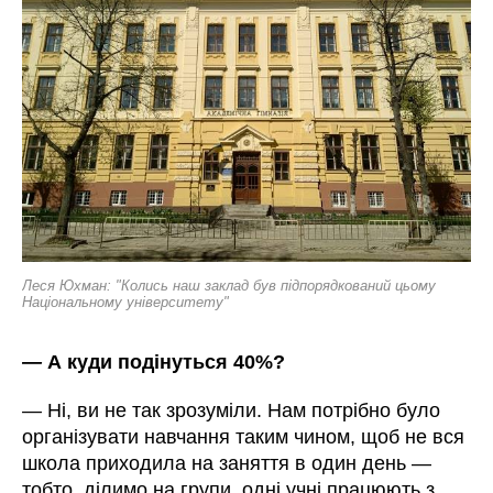
Леся Юхман: "Колись наш заклад був підпорядкований цьому
Національному університету"
—
А куди подінуться 40%?
—
Ні, ви не так зрозуміли. Нам потрібно було
організувати навчання таким чином, щоб не вся
школа приходила на заняття в один день —
тобто, ділимо на групи, одні учні працюють з