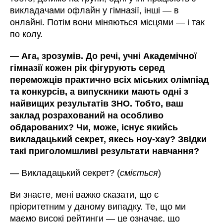
викладачами офлайн у гімназії, інші — в
онлайні. Потім вони міняються місцями — і так
по колу.
—
Ага, зрозумів. До речі, учні Академічної
гімназії кожен рік фігурують серед
переможців практично всіх міських олімпіад
та конкурсів, а випускники мають одні з
найвищих результатів ЗНО. Тобто, ваш
заклад розрахований на особливо
обдарованих? Чи, може, існує якийсь
викладацький секрет, якесь ноу-хау? Звідки
такі приголомшливі результати навчання?
—
Викладацький секрет? (
сміється
)
Ви знаєте, мені важко сказати, що є
пріоритетним у даному випадку. Те, що ми
маємо високі рейтинги — це означає, що