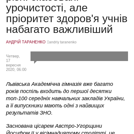
урочистості, але
пріоритет здоров'я учнів
набагато важливіший
АНДРІЙ ТАРАНЕНКО
andriy taranenko
Четвер,
17
вересня
2020, 06:00
Львівська Академічна гімназія вже багато
років поспіль входить до першої десятки
топ-100 середніх навчальних закладів України,
а її випускники мають одні з найвищих
результатів ЗНО.
Заснована цісарем Австро-Угорщини
Йосифом ІІ у вісімнадцятому столітті, це