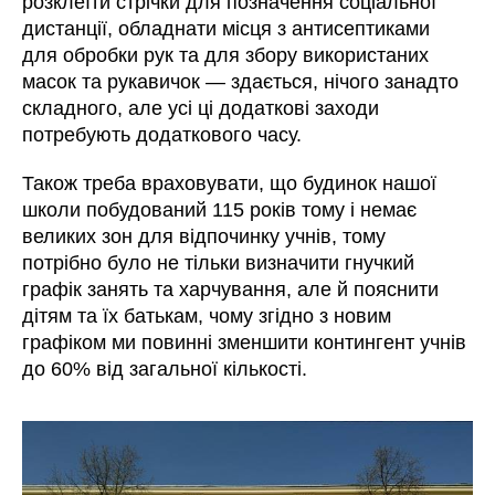
розклеїти стрічки для позначення соціальної
дистанції, обладнати місця з антисептиками
для обробки рук та для збору використаних
масок та рукавичок — здається, нічого занадто
складного, але усі ці додаткові заходи
потребують додаткового часу.
Також треба враховувати, що будинок нашої
школи побудований 115 років тому і немає
великих зон для відпочинку учнів, тому
потрібно було не тільки визначити гнучкий
графік занять та харчування, але й пояснити
дітям та їх батькам, чому згідно з новим
графіком ми повинні зменшити контингент учнів
до 60% від загальної кількості.