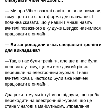
опанувати Viber чи Zoom…
—
Ми про Viber взагалі навіть не вели розмови,
тому що то не є платформа для навчання. І
повинна сказати, що у нашій гімназії навіть
вчителі поважного віку дуже швидко навчилися
працювати в онлайні.
—
Ви запровадили якісь спеціальні тренінги
для викладачів?
—
Так, в нас були тренінги, але ще в нас була
перевага у тому, що ми вже другий рік як
перейшли на електронний журнал. І наші
вчителі хоча б частково були вже навчені
працювати в онлайні.
Два роки тому ми інтуїтивно відчули, що треба
переходити на електронний журнал, що це
стане у нагоді в майбутньому. Управління