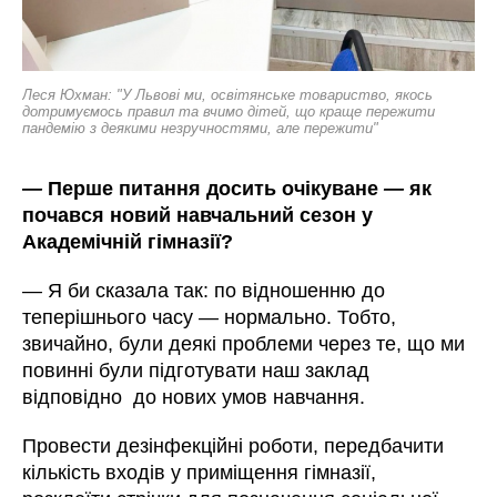
Леся Юхман: "У Львові ми, освітянське товариство, якось
дотримуємось правил та вчимо дітей, що краще пережити
пандемію з деякими незручностями, але пережити"
—
Перше питання досить очікуване
—
як
почався новий навчальний сезон у
Академічній гімназії?
—
Я би сказала так: по відношенню до
теперішнього часу
—
нормально. Тобто,
звичайно, були деякі проблеми через те, що ми
повинні були підготувати наш заклад
відповідно до нових умов навчання.
Провести дезінфекційні роботи, передбачити
кількість входів у приміщення гімназії,