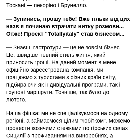
Тоскані
—
пекоріно і Брунелло.
—
Зупинись, прошу тебе! Вже тільки від цих
назв я починаю втрачати нитку розмови...
Отже! Проєкт "Totallyitaly" став бізнесом...
—
Знаєш, гастротури
—
це не зовсім бізнес...
Це, швидше певний стиль життя, який
приносить гроші. На даний момент в мене
офіційно зареєстрована компанія, ми
працюємо з туристами з різних країн світу,
підбираючи як індивідуальні програми, так і
групові маршрути. Точніше, так було до
лютого.
Наша фішка: ми не спеціалізуємося на одному
регіоні, а займаємося цілим "чобітком". Можемо
провести козячими стежками по гірських селах
Сицилії з проживанням на виноробнях, а