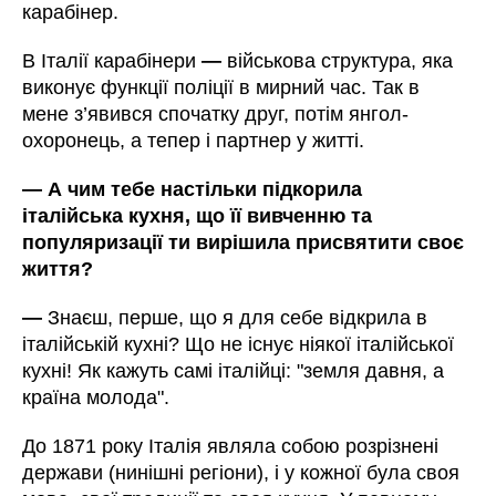
карабінер.
В Італії карабінери
—
військова структура, яка
виконує функції поліції в мирний час. Так в
мене з’явився спочатку друг, потім янгол-
охоронець, а тепер і партнер у житті.
—
А чим тебе настільки підкорила
італійська кухня, що її вивченню та
популяризації ти вирішила присвятити своє
життя?
—
Знаєш, перше, що я для себе відкрила в
італійській кухні? Що не існує ніякої італійської
кухні! Як кажуть самі італійці: "земля давня, а
країна молода".
До 1871 року Італія являла собою розрізнені
держави (нинішні регіони), і у кожної була своя