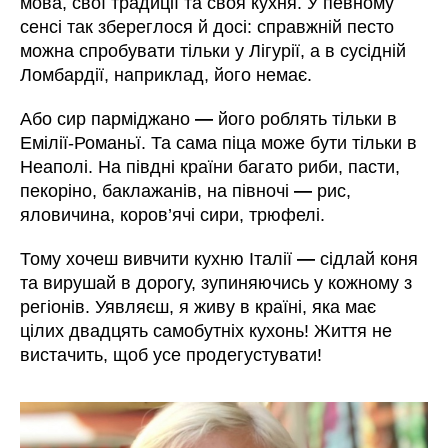
мова, свої традиції та своя кухня. У певному
сенсі так збереглося й досі: справжній песто
можна спробувати тільки у Лігурії, а в сусідній
Ломбардії, наприклад, його немає.
Або сир парміджано
—
його роблять тільки в
Емілії-Романьї. Та сама піца може бути тільки в
Неаполі. На півдні країни багато риби, пасти,
пекоріно, баклажанів, на півночі
—
рис,
яловичина, коров’ячі сири, трюфелі.
Тому хочеш вивчити кухню Італії
—
сідлай коня
та вирушай в дорогу, зупиняючись у кожному з
регіонів. Уявляєш, я живу в країні, яка має
цілих двадцять самобутніх кухонь! Життя не
вистачить, щоб усе продегустувати!