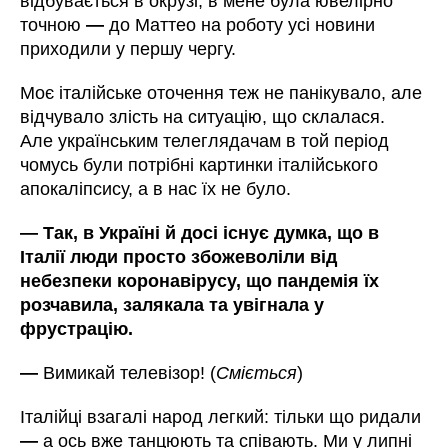
відбувається в окрузі, в мене була ювелірно
точною
—
до Маттео на роботу усі новини
приходили у першу чергу.
Моє італійське оточення теж не панікувало, але
відчувало злість на ситуацію, що склалася.
Але українським телеглядачам в той період
чомусь були потрібні картинки італійського
апокаліпсису, а в нас їх не було.
—
Так, в Україні й досі існує думка, що в
Італії люди просто збожеволіли від
небезпеки коронавірусу, що пандемія їх
розчавила, залякала та увігнала у
фрустрацію.
—
Вимикай телевізор! (
Сміється
)
Італійці взагалі народ легкий: тільки що ридали
—
а ось вже танцюють та співають. Ми у липні