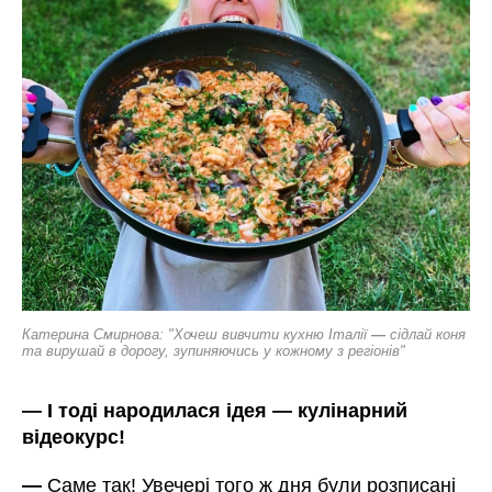
Катерина
Смирнова: "Хочеш вивчити кухню Італії
—
сідлай коня
та вирушай в дорогу, зупиняючись у кожному з регіонів"
—
І тоді народилася ідея
—
кулінарний
відеокурс!
—
Саме так! Увечері того ж дня були розписані