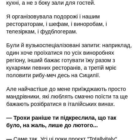
кухні, а не з боку зали для гостей.
Я організовувала подорожі і нашим
рестораторам, і шефам, і виноробам, і
телезіркам, і фудблогерам.
Були й вузькоспеціалізовані запити: наприклад,
один хоче проїхатися по усіх виноробнях
регіону, інший бажає готувати їжу разом з
кухарями певних ресторанів, а третій мріє
половити рибу-меч десь на Сицилії.
Але найчастіше до мене приїжджають просто
мандрівники, які люблять смачно поїсти та ще
бажають розібратися в італійських винах.
—
Трохи раніше ти підкреслила, що так
було, на жаль, лише до лютого...
—
Саме так. Усі ці роки проєкт "Totallyitaly"