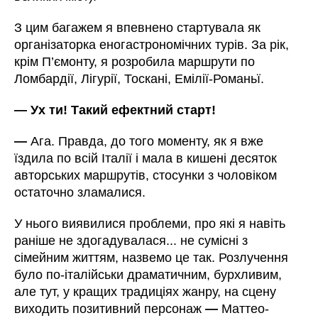
З цим багажем я впевнено стартувала як
організаторка еногастрономічних турів. За рік,
крім П’ємонту, я розробила маршрути по
Ломбардії, Лігурії, Тоскані, Емілії-Романьї.
—
Ух ти! Такий ефектний старт!
—
Ага. Правда, до того моменту, як я вже
їздила по всій Італії і мала в кишені десяток
авторських маршрутів, стосунки з чоловіком
остаточно зламалися.
У нього виявилися проблеми, про які я навіть
раніше не здогадувалася... не сумісні з
сімейним життям, назвемо це так. Розлучення
було по-італійськи драматичним, бурхливим,
але тут, у кращих традиціях жанру, на сцену
виходить позитивний персонаж
—
Маттео-