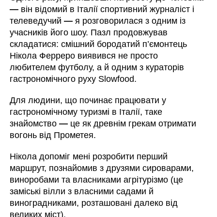
—
він відомий в Італії спортивний журналіст і
телеведучий
—
я розговорилася з одним із
учасників його шоу. Пазл продовжував
складатися: смішний бородатий п’ємонтець
Нікола Ферреро виявився не просто
любителем футболу, а й одним з кураторів
гастрономічного руху Slowfood.
Для людини, що починає працювати у
гастрономічному туризмі в Італії, таке
знайомство
—
це як древнім грекам отримати
вогонь від Прометея.
Нікола допоміг мені розробити перший
маршрут, познайомив з друзями сироварами,
виноробами та власниками агрітурізмо (це
заміські вілли з власними садами й
виноградниками, розташовані далеко від
великих міст).