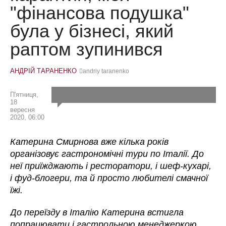
"фінансова подушка"
була у бізнесі, який
раптом зупинився
АНДРІЙ ТАРАНЕНКО
andriy taranenko
П'ятниця,
18
вересня
2020, 06:00
Катерина
Смирнова вже кілька років
організовує гастрономічні тури по Італії. До
неї приїжджають і ресторатори, і шеф-кухарі,
і фуд-блогери, та й просто любителі смачної
їжі.
До переїзду в Італію
Катерина
встигла
попрацювати і гастрольною менеджеркою