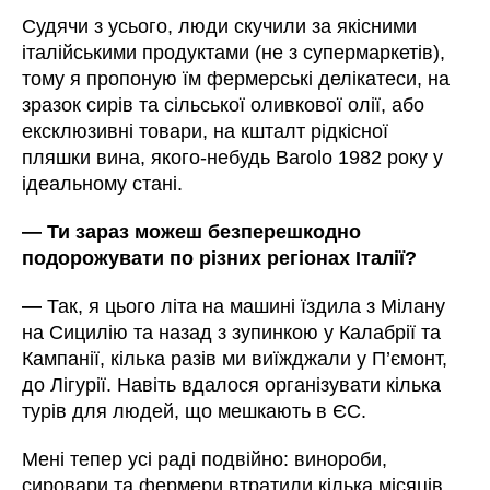
Судячи з усього, люди скучили за якісними
італійськими продуктами (не з супермаркетів),
тому я пропоную їм фермерські делікатеси, на
зразок сирів та сільської оливкової олії, або
ексклюзивні товари, на кшталт рідкісної
пляшки вина, якого-небудь Barolo 1982 року у
ідеальному стані.
—
Ти зараз можеш безперешкодно
подорожувати по різних регіонах Італії?
—
Так, я цього літа на машині їздила з Мілану
на Сицилію та назад з зупинкою у Калабрії та
Кампанії, кілька разів ми виїжджали у П’ємонт,
до Лігурії. Навіть вдалося організувати кілька
турів для людей, що мешкають в ЄС.
Мені тепер усі раді подвійно: винороби,
сировари та фермери втратили кілька місяців