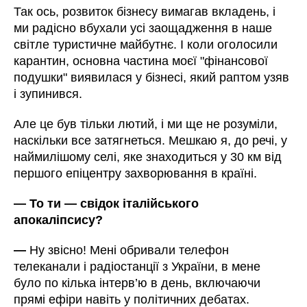
Так ось, розвиток бізнесу вимагав вкладень, і
ми радісно вбухали усі заощадження в наше
світле туристичне майбутнє. І коли оголосили
карантин, основна частина моєї "фінансової
подушки" виявилася у бізнесі, який раптом узяв
і зупинився.
Але це був тільки лютий, і ми ще не розуміли,
наскільки все затягнеться. Мешкаю я, до речі, у
наймилішому селі, яке знаходиться у 30 км від
першого епіцентру захворювання в країні.
—
То ти
—
свідок італійського
апокаліпсису?
—
Ну звісно! Мені обривали телефон
телеканали і радіостанції з України, в мене
було по кілька інтерв’ю в день, включаючи
прямі ефіри навіть у політичних дебатах.