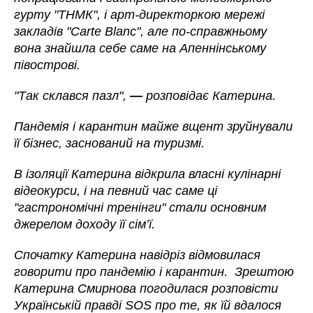
гурту "ТНМК", і арт-директоркою мережі
закладів "Carte Blanc", але по-справжньому
вона знайшла себе саме на Апеннінському
півострові.
"Так склався пазл",
—
розповідає
Катерина
.
Пандемія і карантин майже вщент зруйнували
її бізнес, заснований на туризмі.
В ізоляції
Катерина
відкрила власні кулінарні
відеокурси, і на певний час саме ці
"гастрономічні тренінги" стали основним
джерелом доходу її сім’ї.
Спочатку
Катерина
навідріз відмовилася
говорити про пандемію і карантин. Зрештою
Катерина
Смирнова погодилася розповісти
Українській правді SOS про те, як їй вдалося