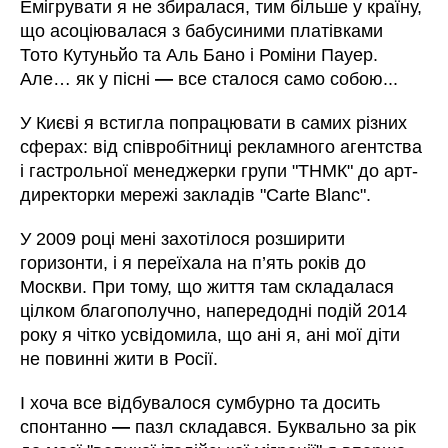
Емігрувати я не збиралася, тим більше у країну,
що асоціювалася з бабусиними платівками
Тото Кутуньйо та Аль Бано і Роміни Пауер.
Але… як у пісні
—
все сталося само собою...
У Києві я встигла попрацювати в самих різних
сферах: від співробітниці рекламного агентства
і гастрольної менеджерки групи "ТНМК" до арт-
директорки мережі закладів "Carte Blanc".
У 2009 році мені захотілося розширити
горизонти, і я переїхала на п’ять років до
Москви. При тому, що життя там складалася
цілком благополучно, напередодні подій 2014
року я чітко усвідомила, що ані я, ані мої діти
не повинні жити в Росії.
І хоча все відбувалося сумбурно та досить
спонтанно
—
пазл складався. Буквально за рік