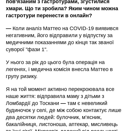
пов’язаним з гастротурами, згустилися
хмари. Що ти зробила? Яким чином можна
гастротури перенести в онлайн?
—
Коли аналіз Маттео на COVID-19 виявився
негативним, його відправили у відпустку за
медичними показаннями до кінця так званої
суворої "фази 1".
У нього за рік до цього була операція на
легенях, і медична комісія внесла Маттео в
групу ризику.
Я на той момент активно перекроювала все
наше життя: відправила маму з дітьми з
Ломбардії до Тоскани
—
там є невеликий
будиночок у селі, де між собою контактує лише
два десятки людей: булочник, м’ясник,
бакалійниця, листоноша, аптекар, мисливець