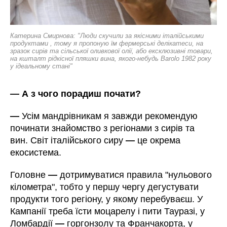
Катерина
Смирнова: "Люди скучили за якісними італійськими
продуктами , тому я пропоную їм фермерські делікатеси, на
зразок сирів та сільської оливкової олії, або ексклюзивні товари,
на кшталт рідкісної пляшки вина, якого-небудь Barolo 1982 року
у ідеальному стані"
—
А з чого порадиш почати?
—
Усім мандрівникам я завжди рекомендую
починати знайомство з регіонами з сирів та
вин. Світ італійського сиру
—
це окрема
екосистема.
Головне
—
дотримуватися правила "нульового
кілометра", тобто у першу чергу дегустувати
продукти того регіону, у якому перебуваєш. У
Кампанії треба їсти моцарелу і пити Тауразі, у
Ломбардії
—
горгонзолу та Франчакорта, у