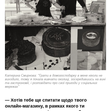
Катерина
Смирнова: "Грати в домогосподарку в мене ніколи не
виходило, тому я почала вивчати околиці, зосередившись на вині
та гастрономії, і розповідати про свої пригоди у соціальних
мережах"
—
Хотів тебе ще спитати щодо твого
онлайн-магазину, в рамках якого ти