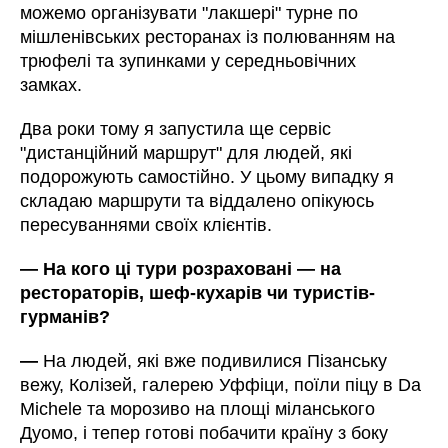
можемо організувати "лакшері" турне по
мішленівських ресторанах із полюванням на
трюфелі та зупинками у середньовічних
замках.
Два роки тому я запустила ще сервіс
"дистанційний маршрут" для людей, які
подорожують самостійно. У цьому випадку я
складаю маршрути та віддалено опікуюсь
пересуваннями своїх клієнтів.
—
На кого ці тури розраховані
—
на
рестораторів, шеф-кухарів чи туристів-
гурманів?
—
На людей, які вже подивилися Пізанську
вежу, Колізей, галерею Уффіци, поїли піцу в Da
Michele та морозиво на площі міланського
Дуомо, і тепер готові побачити країну з боку