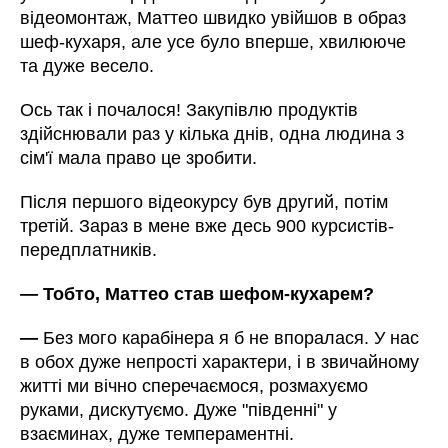
відеомонтаж, Маттео швидко увійшов в образ
шеф-кухаря, але усе було вперше, хвилююче
та дуже весело.
Ось так і почалося! Закупівлю продуктів
здійснювали раз у кілька днів, одна людина з
сім'ї мала право це зробити.
Після першого відеокурсу був другий, потім
третій. Зараз в мене вже десь 900 курсистів-
передплатників.
—
Тобто, Маттео став шефом-кухарем?
—
Без мого карабінера я б не впоралася. У нас
в обох дуже непрості характери, і в звичайному
житті ми вічно сперечаємося, розмахуємо
руками, дискутуємо. Дуже "південні" у
взаєминах, дуже темпераментні.