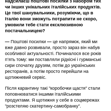
надсилаєш поштові посилки з набором тих
чи інших унікальних італійських продуктів.
Це твої шанувальники, розуміючи, що в
Італію вони зможуть потрапити не скоро,
умовили тебе стати ексклюзивною
постачальницею?
—
Поштові посилки
—
це напрямок, який ми
вже давно розвивали, просто зараз він набув
особливої актуальності. Починалося все років
п’ять тому: ми поставляли рідкісні і гурманські
сири спочатку друзям, потім до українських
ресторанів, а потім просто перейшли на
щотижневий сервіс.
Після карантину такі "коробочки щастя" стали
поповнюватися іншими італійськими
продуктами. Я щотижня у себе в соцмережах
"розстеляю скатертину-самобранку".