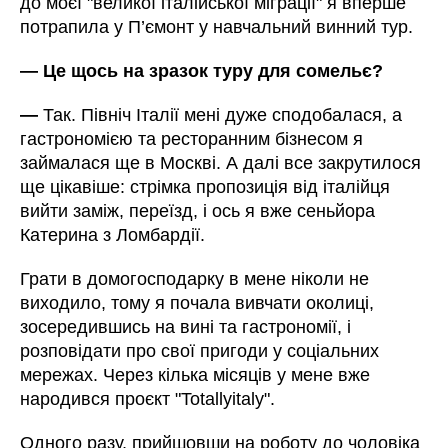
до моєї "великої італійської міграції" я вперше
потрапила у П’ємонт у навчальний винний тур.
—
Це щось на зразок туру для сомельє?
—
Так. Північ Італії мені дуже сподобалася, а
гастрономією та ресторанним бізнесом я
займалася ще в Москві. А далі все закрутилося
ще цікавіше: стрімка пропозиція від італійця
вийти заміж, переїзд, і ось я вже сеньйора
Катерина з Ломбардії.
Грати в домогосподарку в мене ніколи не
виходило, тому я почала вивчати околиці,
зосередившись на вині та гастрономії, і
розповідати про свої пригоди у соціальних
мережах. Через кілька місяців у мене вже
народився проєкт "Totallyitaly".
Одного разу, прийшовши на роботу до чоловіка