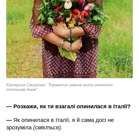
Катерина
Смирнова: "Карантин навчив жити виключно
поточним днем"
—
Розкажи, як ти взагалі опинилася в Італії?
—
Як опинилася в Італії, я й сама досі не
зрозуміла
(сміється)
.