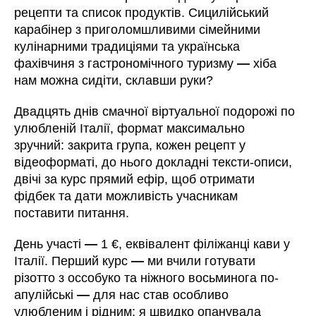
рецепти та список продуктів. Сицилійський
карабінер з приголомшливими сімейними
кулінарними традиціями та українська
фахівчиня з гастрономічного туризму
—
хіба
нам можна сидіти, склавши руки?
Двадцять днів смачної віртуальної подорожі по
улюбленій Італії, формат максимально
зручний: закрита група, кожен рецепт у
відеоформаті, до нього докладні тексти-описи,
двічі за курс прямий ефір, щоб отримати
фідбек та дати можливість учасникам
поставити питання.
День участі
—
1 €, еквівалент філіжанці кави у
Італії. Перший курс
—
ми вчили готувати
різотто з оссобуко та ніжного восьминога по-
апулійські
—
для нас став особливо
улюбленим і рідним: я швидко опанувала