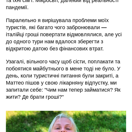
та їхні сім’ї. Мікросвіт, далекий від реальності
пандемії.
Паралельно я вирішувала проблеми моїх
туристів, які багато чого забронювали
—
італійці гроші повертати відмовлялися, але усі
до одного тури нам вдалося зберегти з
відкритою датою без фінансових втрат.
Узагалі, вільного часу щоб сісти, поплакати та
побоятися майбутнього в мене тоді не було. У
день, коли туристичні питання були закриті, а
Маттео пішов у свою лікарняну відпустку, ми
запитали себе: "Чим нам тепер займатися? Як
жити? Де брати гроші?"