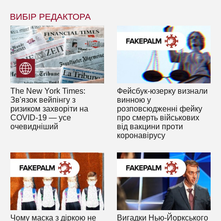
ВИБІР РЕДАКТОРА
The New York Times:
Фейсбук-юзерку визнали
Зв'язок вейпінгу з
винною у
ризиком захворіти на
розповсюдженні фейку
COVID-19 — усе
про смерть військових
очевидніший
від вакцини проти
коронавірусу
Чому маска з діркою не
Вигадки Нью-Йоркського