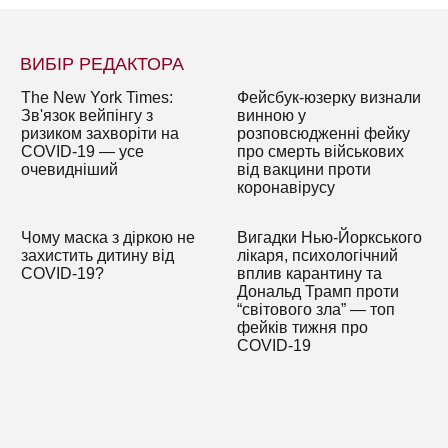
ВИБІР РЕДАКТОРА
The New York Times:
Фейсбук-юзерку визнали
Зв'язок вейпінгу з
винною у
ризиком захворіти на
розповсюдженні фейку
COVID-19 — усе
про смерть військових
очевидніший
від вакцини проти
коронавірусу
Чому маска з діркою не
Вигадки Нью-Йоркського
захистить дитину від
лікаря, психологічний
COVID-19?
вплив карантину та
Дональд Трамп проти
“світового зла” — топ
фейків тижня про
COVID-19