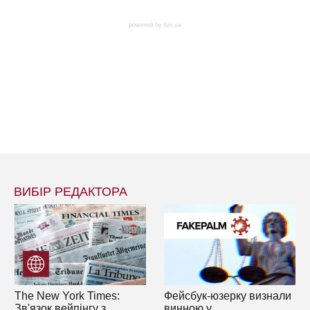
powered by
lun.ua
ВИБІР РЕДАКТОРА
The New York Times:
Фейсбук-юзерку визнали
Зв'язок вейпінгу з
винною у