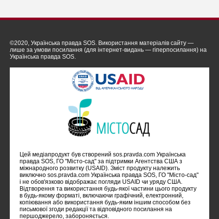
©2020, Українська правда SOS. Використання матеріалів сайту —
лише за умови посилання (для інтернет-видань — гіперпосилання) на
Українська правда SOS.
Цей медіапродукт був створений sos.pravda.com Українська
правда SOS, ГО "Місто-сад" за підтримки Агентства США з
міжнародного розвитку (USAID). Зміст продукту належить
виключно sos.pravda.com Українська правда SOS, ГО "Місто-сад"
i не обов'язково відображає погляди USAID чи уряду США.
Відтворення та використання будь-якої частини цього продукту
в будь-якому форматі, включаючи графічний, електронний,
копіювання або використання будь-яким іншим способом без
письмової згоди редакції та відповідного посилання на
першоджерело, забороняється.