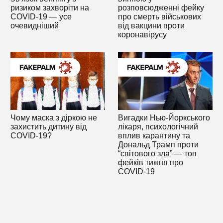
ризиком захворіти на
розповсюдженні фейку
COVID-19 — усе
про смерть військових
очевидніший
від вакцини проти
коронавірусу
Чому маска з діркою не
Вигадки Нью-Йоркського
захистить дитину від
лікаря, психологічний
COVID-19?
вплив карантину та
Дональд Трамп проти
“світового зла” — топ
фейків тижня про
COVID-19