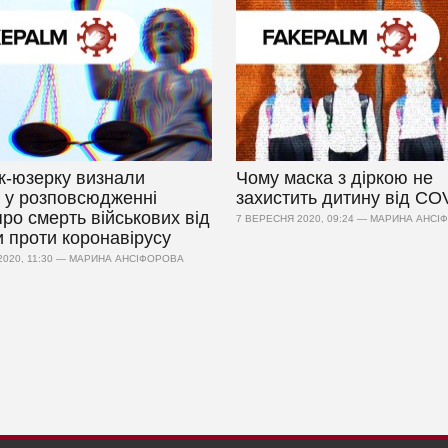
к-юзерку визнали
Чому маска з діркою не
 у розповсюдженні
захистить дитину від CO
ро смерть військових від
7 ВЕРЕСНЯ 2020, 09:24 — МАРИНА АНС
 проти коронавірусу
2020, 11:30 — МАРИНА АНСІФОРОВА