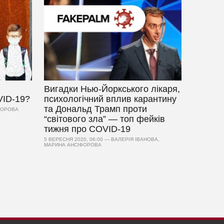
Вигадки Нью-Йоркського лікаря,
VID-19?
психологічний вплив карантину
та Дональд Трамп проти
ІФОРОВА
“світового зла” — топ фейків
тижня про COVID-19
5 ВЕРЕСНЯ 2020, 06:00 — ВАЛЕРІЯ ІВАНОВА,
МАРИНА АНСІФОРОВА