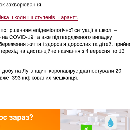
ок захворювання.
нка школи І-ІІ ступенів "Гарант".
з погіршенням епідеміологічної ситуації в школі –
іб на COVID-19 та вже підтвердженого випадку
береження життя і здоров'я дорослих та дітей, прийн
перехід на дистанційне навчання з 4 вересня по 13
 добу на Луганщині коронавірус діагностували 20
і вже 393 інфікованих мешканця.