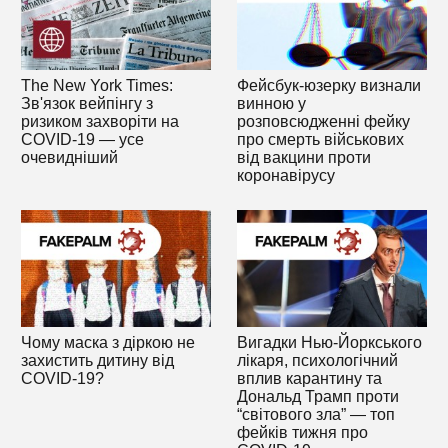
The New York Times:
Фейсбук-юзерку визнали
Зв'язок вейпінгу з
винною у
ризиком захворіти на
розповсюдженні фейку
COVID-19 — усе
про смерть військових
очевидніший
від вакцини проти
коронавірусу
Чому маска з діркою не
Вигадки Нью-Йоркського
захистить дитину від
лікаря, психологічний
COVID-19?
вплив карантину та
Дональд Трамп проти
“світового зла” — топ
фейків тижня про