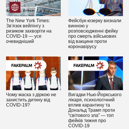
The New York Times:
Фейсбук-юзерку визнали
Зв'язок вейпінгу з
винною у
ризиком захворіти на
розповсюдженні фейку
COVID-19 — усе
про смерть військових
очевидніший
від вакцини проти
коронавірусу
Чому маска з діркою не
Вигадки Нью-Йоркського
захистить дитину від
лікаря, психологічний
COVID-19?
вплив карантину та
Дональд Трамп проти
“світового зла” — топ
фейків тижня про
COVID-19