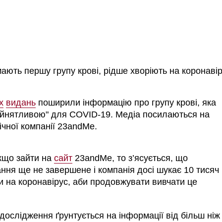
ають першу групу крові, рідше хворіють на коронавір
х
видань
поширили інформацію про групу крові, яка
ийнятливою" для COVID-19. Медіа посилаються на
ічної компанії 23andMe.
кщо зайти на
сайт
23andMe, то з’ясується, що
ння ще не завершене і компанія досі шукає 10 тисяч
ли на коронавірус, аби продовжувати вивчати це
дослідження ґрунтується на інформації від більш ніж