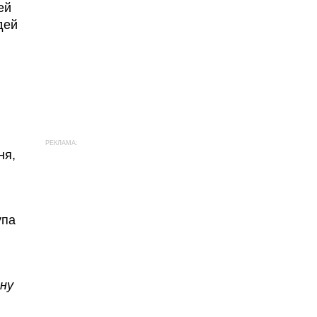
ей
дей
РЕКЛАМА:
ня,
упа
ну