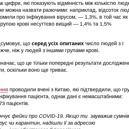
ак цифри, які показують відмінність між кількістю люд
, не можна назвати разючими: наприклад, відсоток лю
ідомили про інфікування вірусом, — 1,3%, в той час як
ІІ групою крові несуттєво вищий — 1,4% та 1,5%
дсумовує, що
серед усіх опитаних
число людей з І
жче, ніж у людей з іншими групами крові.
значає, що це тільки попередні результати досліджен
ти, оскільки воно ще триває.
ння
проводили вчені з Китаю, які підтвердили, що гр
нфікування пацієнта, однак дані є немасштабними:
3 пацієнтів.
чує фейки про COVID-19. Якщо ти зауважив сумнів
рус чи карантин, надішли її за адресою