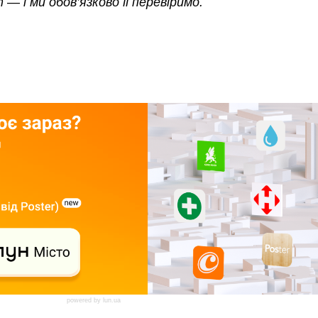
m
—
і ми обов’язково її перевіримо.
powered by
lun.ua