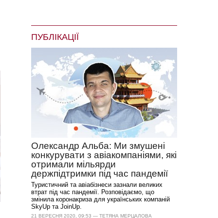
ПУБЛІКАЦІЇ
Олександр Альба: Ми змушені
конкурувати з авіакомпаніями, які
отримали мільярди
держпідтримки під час пандемії
Туристичний та авіабізнеси зазнали великих
втрат під час пандемії. Розповідаємо, що
змінила коронакриза для українських компаній
SkyUp та JoinUp.
21 ВЕРЕСНЯ 2020, 09:53 — ТЕТЯНА МЕРЦАЛОВА