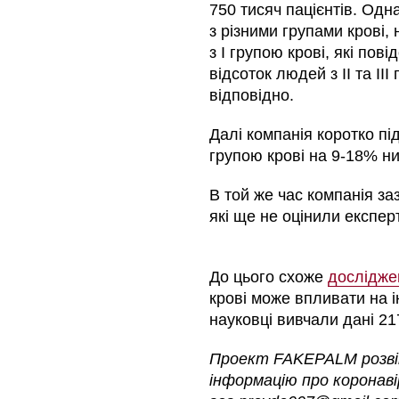
750 тисяч пацієнтів. Одн
з різними групами крові
з І групою крові, які пов
відсоток людей з ІІ та І
відповідно.
Далі компанія коротко пі
групою крові на 9-18% ни
В той же час компанія за
які ще не оцінили експер
До цього схоже
дослідже
крові може впливати на і
науковці вивчали дані 217
Проект FAKEPALM розвін
інформацію про коронаві