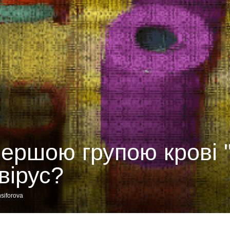
ершою групою крові 
вірус?
siforova