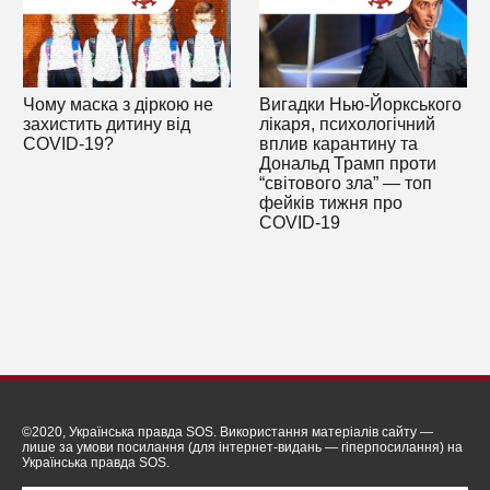
Чому маска з діркою не
Вигадки Нью-Йоркського
захистить дитину від
лікаря, психологічний
COVID-19?
вплив карантину та
Дональд Трамп проти
“світового зла” — топ
фейків тижня про
COVID-19
©2020, Українська правда SOS. Використання матеріалів сайту —
лише за умови посилання (для інтернет-видань — гіперпосилання) на
Українська правда SOS.