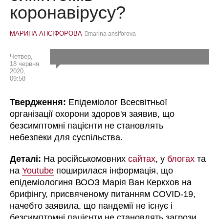
коронавірусу?
МАРИНА АНСІФОРОВА
marina ansiforova
Четвер,
18 червня
2020,
09:58
Твердження:
Епідеміолог Всесвітньої
організації охорони здоров'я заявив, що
безсимптомні пацієнти не становлять
небезпеки для суспільства.
Деталі:
На російськомовних
сайтах
, у
блогах
та
на
Youtube
поширилася інформація, що
епідеміологиня ВООЗ Марія Ван Керкхов на
брифінгу, присвяченому питанням COVID-19,
начебто заявила, що пандемії не існує і
безсимптомні пацієнти не становлять загрози