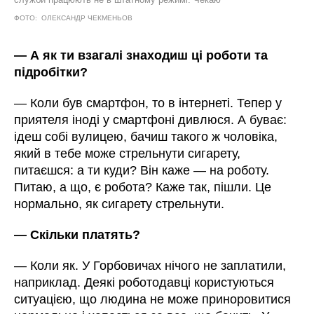
ФОТО: ОЛЕКСАНДР ЧЕКМЕНЬОВ
— А як ти взагалі знаходиш ці роботи та
підробітки?
— Коли був смартфон, то в інтернеті. Тепер у
приятеля іноді у смартфоні дивлюся. А буває:
ідеш собі вулицею, бачиш такого ж чоловіка,
який в тебе може стрельнути сигарету,
питаєшся: а ти куди? Він каже ― на роботу.
Питаю, а що, є робота? Каже так, пішли. Це
нормально, як сигарету стрельнути.
— Скільки платять?
— Коли як. У Горбовичах нічого не заплатили,
наприклад. Деякі роботодавці користуються
ситуацією, що людина не може приноровитися