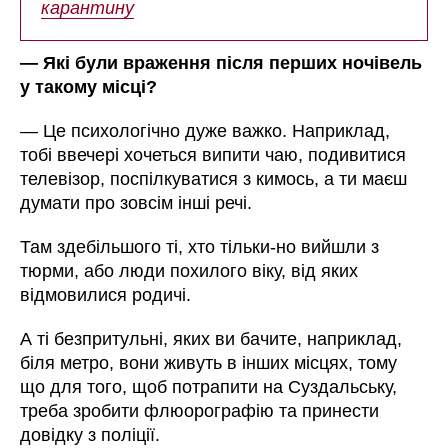
карантину
— Які були враження після перших ночівель
у такому місці?
— Це психологічно дуже важко. Наприклад,
тобі ввечері хочеться випити чаю, подивитися
телевізор, поспілкуватися з кимось, а ти маєш
думати про зовсім інші речі.
Там здебільшого ті, хто тільки-но вийшли з
тюрми, або люди похилого віку, від яких
відмовилися родичі.
А ті безпритульні, яких ви бачите, наприклад,
біля метро, вони живуть в інших місцях, тому
що для того, щоб потрапити на Суздальську,
треба зробити флюорографію та принести
довідку з поліції.