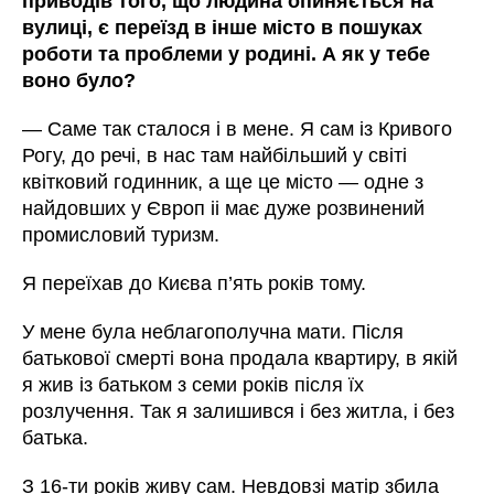
приводів того, що людина опиняється на
вулиці, є переїзд в інше місто в пошуках
роботи та проблеми у родині. А як у тебе
воно було?
— Саме так сталося і в мене. Я сам із Кривого
Рогу, до речі, в нас там найбільший у світі
квітковий годинник, а ще це місто — одне з
найдовших у Європ іі має дуже розвинений
промисловий туризм.
Я переїхав до Києва п’ять років тому.
У мене була неблагополучна мати. Після
батькової смерті вона продала квартиру, в якій
я жив із батьком з семи років після їх
розлучення. Так я залишився і без житла, і без
батька.
З 16-ти років живу сам. Невдовзі матір збила