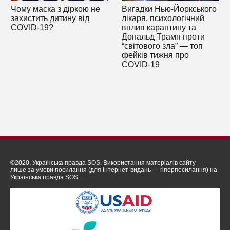
Чому маска з діркою не
Вигадки Нью-Йоркського
захистить дитину від
лікаря, психологічний
COVID-19?
вплив карантину та
Дональд Трамп проти
“світового зла” — топ
фейків тижня про
COVID-19
©2020, Українська правда SOS. Використання матеріалів сайту —
лише за умови посилання (для інтернет-видань — гіперпосилання) на
Українська правда SOS.