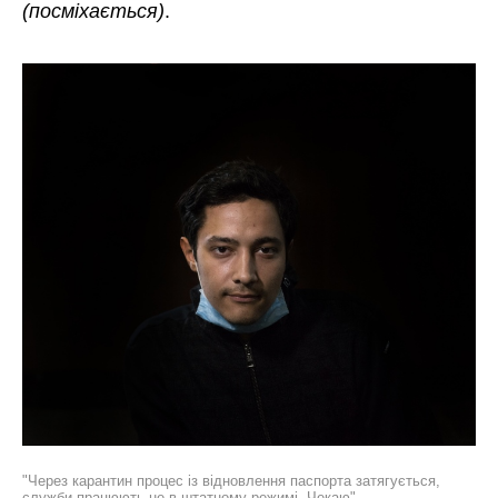
(посміхається)
.
"Через карантин процес із відновлення паспорта затягується,
служби працюють не в штатному режимі. Чекаю"