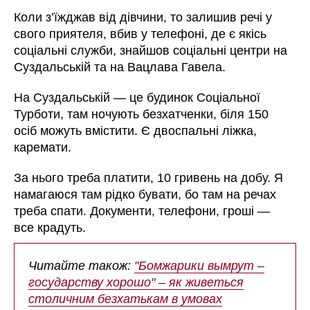
Коли з’їжджав від дівчини, то залишив речі у
свого приятеля, вбив у телефоні, де є якісь
соціальні служби, знайшов соціальні центри на
Суздальській та на Вацлава Гавела.
На Суздальській — це будинок Соціальної
Турботи, там ночують безхатченки, біля 150
осіб можуть вмістити. Є двоспальні ліжка,
каремати.
За нього треба платити, 10 гривень на добу. Я
намагаюся там рідко бувати, бо там на речах
треба спати. Документи, телефони, гроші —
все крадуть.
Читайте також:
"Бомжарики вымрут –
государству хорошо" – як живеться
столичним безхатькам в умовах