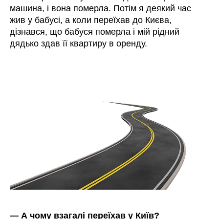
машина, і вона померла. Потім я деякий час
жив у бабусі, а коли переїхав до Києва,
дізнався, що бабуся померла і мій рідний
дядько здав її квартиру в оренду.
— А чому взагалі переїхав у Київ?