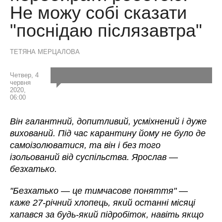
Не можу собі сказати
"поснідаю післязавтра"
ТЕТЯНА МЕРЦАЛОВА
Четвер, 4
червня
2020,
06:00
Він галантний, допитливий, усміхнений і дуже
вихований. Під час карантину йому не було де
самоізолюватися, та він і без того
ізольований від суспільства. Ярослав
—
безхатько.
"Безхатько
—
це тимчасове поняття"
—
каже 27-річний хлопець, який останні місяці
хапався за будь-який підробіток, навіть якщо