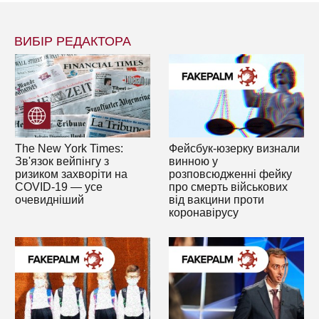
ВИБІР РЕДАКТОРА
The New York Times:
Фейсбук-юзерку визнали
Зв'язок вейпінгу з
винною у
ризиком захворіти на
розповсюдженні фейку
COVID-19 — усе
про смерть військових
очевидніший
від вакцини проти
коронавірусу