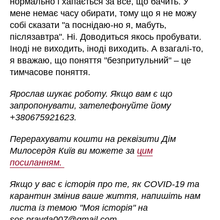
нормально і хапається за все, що бачить. У
мене немає часу обирати, тому що я не можу
собі сказати "а поснідаю-но я, мабуть,
післязавтра". Ні. Доводиться якось пробувати.
Іноді не виходить, іноді виходить. А взагалі-то,
я вважаю, що поняття "безпритульний" – це
тимчасове поняття.
Ярослав шукає роботу. Якщо вам є що
запропонувати, зателефонуйте йому
+380675921623.
Перерахувати кошти на реквізити Дім
Милосердя Київ ви можете за
цим
посиланням.
Якщо у вас є історія про те, як COVID-19 та
карантин змінив ваше життя, напишіть нам
листа із темою "Моя історія" на
sos.pravda007@gmail.com