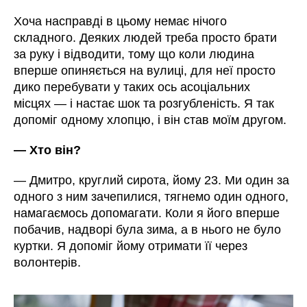
Хоча насправді в цьому немає нічого
складного. Деяких людей треба просто брати
за руку і відводити, тому що коли людина
вперше опиняється на вулиці, для неї просто
дико перебувати у таких ось асоціальних
місцях — і настає шок та розгубленість. Я так
допоміг одному хлопцю, і він став моїм другом.
— Хто він?
— Дмитро, круглий сирота, йому 23. Ми один за
одного з ним зачепилися, тягнемо один одного,
намагаємось допомагати. Коли я його вперше
побачив, надворі була зима, а в нього не було
куртки. Я допоміг йому отримати її через
волонтерів.