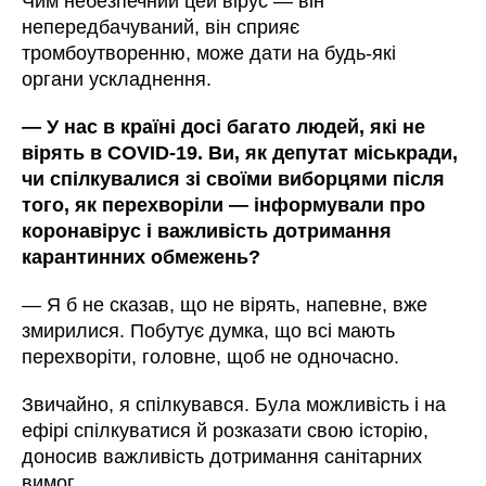
Чим небезпечний цей вірус — він
непередбачуваний, він сприяє
тромбоутворенню, може дати на будь-які
органи ускладнення.
— У нас в країні досі багато людей, які не
вірять в COVID-19. Ви, як депутат міськради,
чи спілкувалися зі своїми виборцями після
того, як перехворіли — інформували про
коронавірус і важливість дотримання
карантинних обмежень?
— Я б не сказав, що не вірять, напевне, вже
змирилися. Побутує думка, що всі мають
перехворіти, головне, щоб не одночасно.
Звичайно, я спілкувався. Була можливість і на
ефірі спілкуватися й розказати свою історію,
доносив важливість дотримання санітарних
вимог.