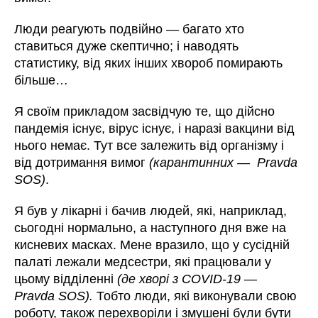
Люди реагують подвійно — багато хто
ставиться дуже скептично; і наводять
статистику, від яких інших хвороб помирають
більше…
Я своїм прикладом засвідчую те, що дійсно
пандемія існує, вірус існує, і наразі вакцини від
нього немає. Тут все залежить від організму і
від дотримання вимог
(карантинних — Pravda
SOS)
.
Я був у лікарні і бачив людей, які, наприклад,
сьогодні нормально, а наступного дня вже на
кисневих масках. Мене вразило, що у сусідній
палаті лежали медсестри, які працювали у
цьому відділенні
(де хворі з COVID-19 —
Pravda SOS).
Тобто люди, які виконували свою
роботу, також перехворіли і змушені були бути