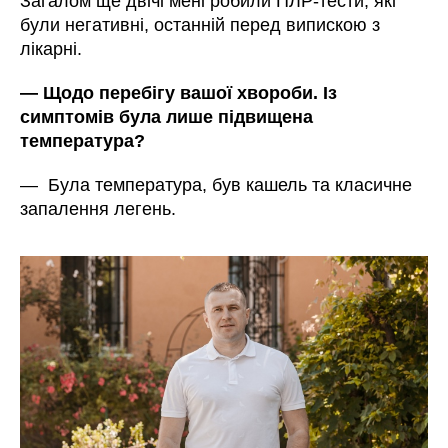
Загалом ще двічі мені робили ПЛР-тести, які
були негативні, останній перед випискою з
лікарні.
— Щодо перебігу вашої хвороби. Із
симптомів була лише підвищена
температура?
— Була температура, був кашель та класичне
запалення легень.