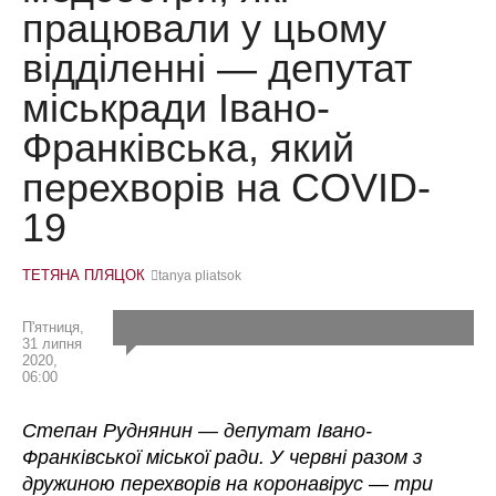
працювали у цьому
відділенні — депутат
міськради Івано-
Франківська, який
перехворів на COVID-
19
ТЕТЯНА ПЛЯЦОК
tanya pliatsok
П'ятниця,
31 липня
2020,
06:00
Степан Руднянин —
депутат Івано-
Франківської міської ради. У червні разом з
дружиною перехворів на коронавірус
—
три