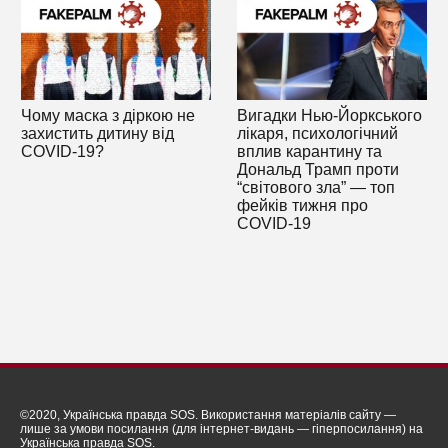
Чому маска з діркою не
Вигадки Нью-Йоркського
захистить дитину від
лікаря, психологічний
COVID-19?
вплив карантину та
Дональд Трамп проти
“світового зла” — топ
фейків тижня про
COVID-19
©2020, Українська правда SOS. Використання матеріалів сайту —
лише за умови посилання (для інтернет-видань — гіперпосилання) на
Українська правда SOS.