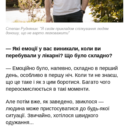
Степан Руднянин: "Я своїм прикладом спілкування людям
доношу, що не варто легковажити"
— Які емоції у вас виникали, коли ви
перебували у лікарні? Що було складно?
— Емоційно було, напевно, складно в перший
день, особливо в першу ніч. Коли ти не знаєш,
що це таке і як з цим боротися. Багато чого
переосмислюється в такі моменти.
Але потім вже, як заведено, звиклося —
людина може пристосуватися до будь-якої
ситуації. Звичайно, хотілося швидкого
одужання...